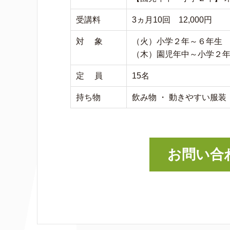
受講料
3ヵ月10回 12,000円
対 象
（火）小学２年～６年生
（木）園児年中～小学２
定 員
15名
持ち物
飲み物 ・ 動きやすい服装
お問い合