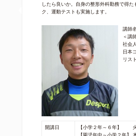
したら良いか。自身の整形外科勤務で得た
ク、運動テストも実施します。
講師名
＜講
社会
日本
リス
開講日
【小学２年～６年】 火曜
【園児年中～小学２年】 木